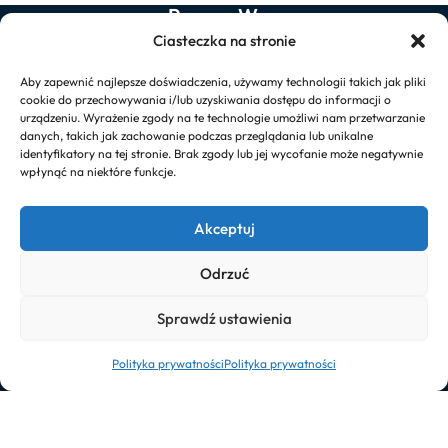
ProcessWay
Dane kontaktowe
Ciasteczka na stronie
tel.: (22) 327 15 00
Aby zapewnić najlepsze doświadczenia, używamy technologii takich jak pliki
e-mail: info@processway.pl
cookie do przechowywania i/lub uzyskiwania dostępu do informacji o
urządzeniu. Wyrażenie zgody na te technologie umożliwi nam przetwarzanie
danych, takich jak zachowanie podczas przeglądania lub unikalne
Dane spółki
identyfikatory na tej stronie. Brak zgody lub jej wycofanie może negatywnie
wpłynąć na niektóre funkcje.
ProcessWay FinRecover Sp. z o.o.
Produkty
Akceptuj
ProcessWay
Odrzuć
ProcessWay Licytacje
ProcessWay Weryfikacja
Sprawdź ustawienia
ProcessWay Giełda Wierzytelności
Polityka prywatności
Polityka prywatności
© 2026 processway.pl
Polityka Prywatności